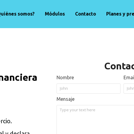
Quiénes somos?
Módulos
Contacto
Planes y pr
Contac
nanciera
Nombre
Emai
Mensaje
rcio.
al y declara