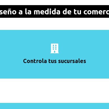
seño a la medida de tu comerc
Administra diversos establecimientos de tu negocio.
Controla tus usuarios y permisos.
Digitaliza el control de tu negocio.
Controla tus sucursales