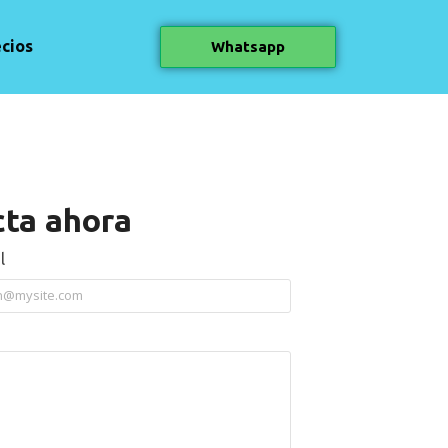
ecios
Whatsapp
ta ahora
l